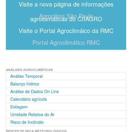
Visite a nova página de informações
Agroclima São Paulo
agroclimáticas do CIIAGRO
Visite o Portal Agroclimáico da RMC
Portal Agroclimático RMC
ANÁLISES AGROCLIMÁTICAS
Análise Temporal
Balanço hídrico
Análise de Dados On Line
Calendário agrícola
Estiagem
Umidade Relativa do Ar
Risco de Incêndio
ÍNDICES DE SECA METEOROLÓGICOS