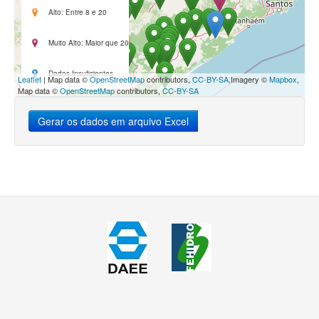
Alto: Entre 8 e 20
Muito Alto: Maior que 20
Dados Insuficientes
Leaflet
| Map data ©
OpenStreetMap
contributors,
CC-BY-SA
,Imagery ©
Mapbox
,
Map data ©
OpenStreetMap
contributors,
CC-BY-SA
Gerar os dados em arquivo Excel